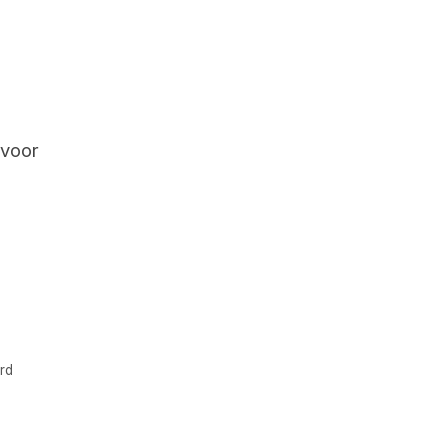
 voor
rd