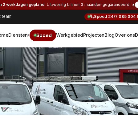
en 2 werkdagen gepland.
Uitvoering binnen 3 maanden gegarandeerd. ☀️
t team
Spoed 24/7
085 004 
ome
Diensten
Werkgebied
Projecten
Blog
Over ons
D
Spoed
▾