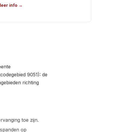
eer info →
eente
codegebied 9051): de
gebieden richting
vanging toe zijn.
fspanden op