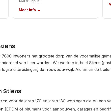
MJOP-input…
M
Meer info →
Stiens
r 7800 inwoners het grootste dorp van de voormalige gem
onderdeel van Leeuwarden. We werken in heel Stiens (post
logse uitbreidingen, de nieuwbouwwijk Aldlân en de buiten
n Stiens
eren
voor de jaren '70 en jaren '80 woningen die nu aan ver
en
(EPDM of bitumen) voor aanbouwen, garages en bedrij