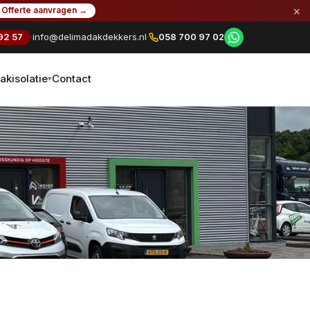
×
Offerte aanvragen →
92 57
·
info@delimadakdekkers.nl
·
058 700 97 02
akisolatie
Contact
▾