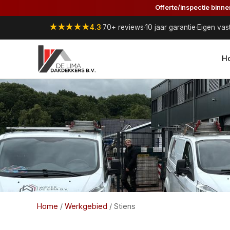
Offerte/inspectie binn
★★★★★
4.3
·
70+ reviews
·
10 jaar garantie
·
Eigen vas
H
Home
/
Werkgebied
/
Stiens