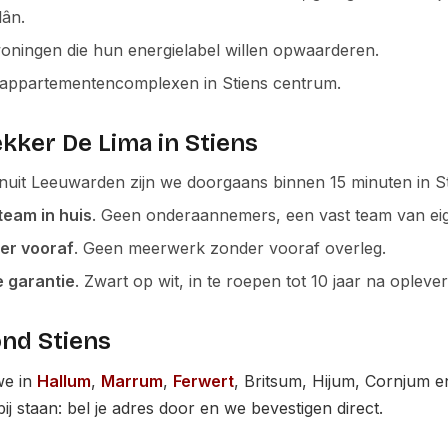
lân.
ningen die hun energielabel willen opwaarderen.
appartementencomplexen in Stiens centrum.
ker De Lima in Stiens
anuit Leeuwarden zijn we doorgaans binnen 15 minuten in St
team in huis
. Geen onderaannemers, een vast team van ei
ier vooraf
. Geen meerwerk zonder vooraf overleg.
ke garantie
. Zwart op wit, in te roepen tot 10 jaar na oplever
nd Stiens
we in
Hallum
,
Marrum
,
Ferwert
, Britsum, Hijum, Cornjum 
bij staan: bel je adres door en we bevestigen direct.