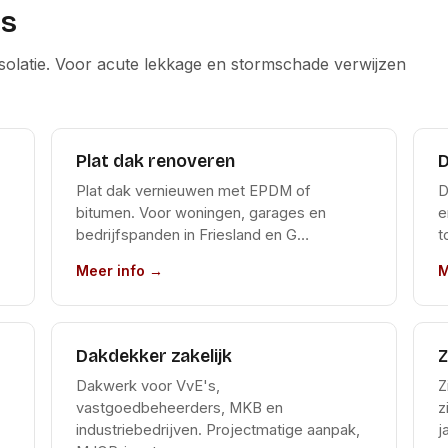
ns
isolatie. Voor acute lekkage en stormschade verwijzen
Plat dak renoveren
D
Plat dak vernieuwen met EPDM of
D
bitumen. Voor woningen, garages en
e
bedrijfspanden in Friesland en G…
t
Meer info →
M
Dakdekker zakelijk
Z
Dakwerk voor VvE's,
Z
vastgoedbeheerders, MKB en
z
industriebedrijven. Projectmatige aanpak,
j