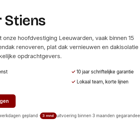
 Stiens
it onze hoofdvestiging Leeuwarden, vaak binnen 15
endak renoveren, plat dak vernieuwen en dakisolatie
akelijke opdrachtgevers.
enst
10 jaar schriftelijke garantie
Lokaal team, korte lijnen
agen
Bel 058 700 97 02
 werkdagen gepland ·
uitvoering binnen 3 maanden gegarandee
3 mnd