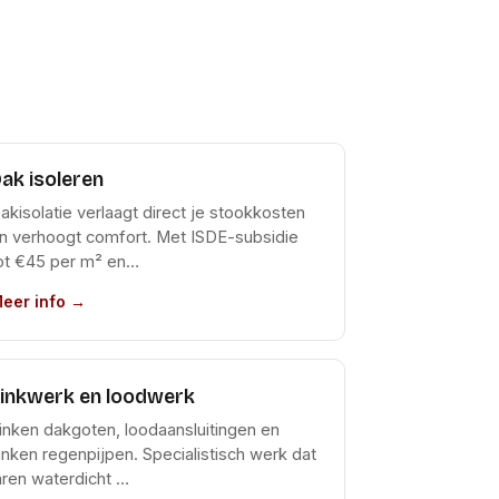
ak isoleren
akisolatie verlaagt direct je stookkosten
n verhoogt comfort. Met ISDE-subsidie
ot €45 per m² en…
eer info →
inkwerk en loodwerk
inken dakgoten, loodaansluitingen en
inken regenpijpen. Specialistisch werk dat
aren waterdicht …