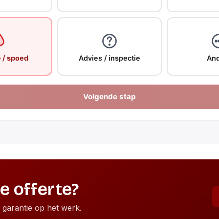
 / spoed
Advies / inspectie
And
Volgende stap
ke offerte?
r garantie op het werk.