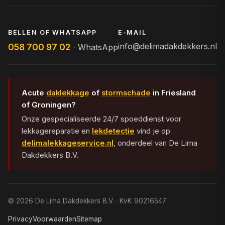
BELLEN OF WHATSAPP
E-MAIL
info@delimadakdekkers.nl
058 700 97 02
·
WhatsApp
Acute
daklekkage
of
stormschade
in Friesland
of Groningen?
Onze gespecialiseerde 24/7 spoeddienst voor
lekkagereparatie en
lekdetectie
vind je op
delimalekkageservice.nl
, onderdeel van De Lima
Dakdekkers B.V.
© 2026 De Lima Dakdekkers B.V. · KvK 90216547
Privacy
Voorwaarden
Sitemap