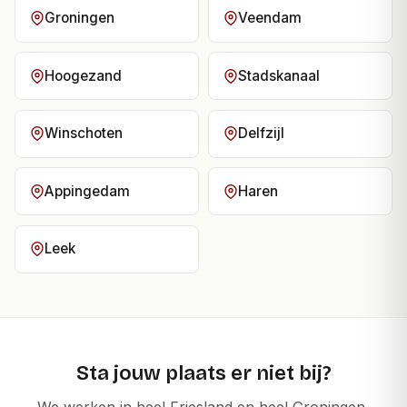
Groningen
Veendam
Hoogezand
Stadskanaal
Winschoten
Delfzijl
Appingedam
Haren
Leek
Sta jouw plaats er niet bij?
We werken in heel Friesland en heel Groningen,