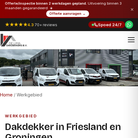
Offerte/inspectie binnen 2 werkdagen gepland.
Uitvoering binnen 3
×
maanden gegarandeerd. ☀️
Offerte aanvragen →
★★★★★
Spoed 24/7
4.3
·
70+ reviews
Home
/
Werkgebied
WERKGEBIED
Dakdekker in Friesland en
Groningen