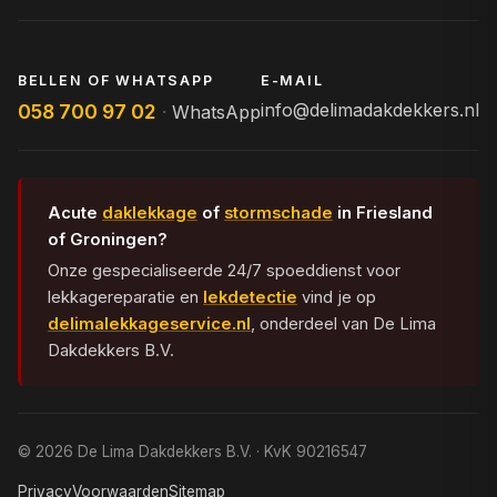
BELLEN OF WHATSAPP
E-MAIL
info@delimadakdekkers.nl
058 700 97 02
·
WhatsApp
Acute
daklekkage
of
stormschade
in Friesland
of Groningen?
Onze gespecialiseerde 24/7 spoeddienst voor
lekkagereparatie en
lekdetectie
vind je op
delimalekkageservice.nl
, onderdeel van De Lima
Dakdekkers B.V.
© 2026 De Lima Dakdekkers B.V. · KvK 90216547
Privacy
Voorwaarden
Sitemap