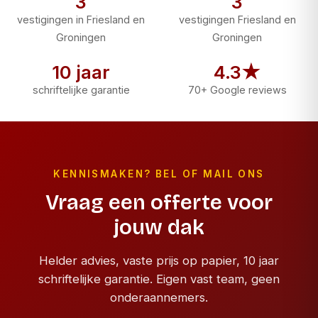
3
3
vestigingen in Friesland en
vestigingen Friesland en
Groningen
Groningen
10 jaar
4.3★
schriftelijke garantie
70+ Google reviews
KENNISMAKEN? BEL OF MAIL ONS
Vraag een offerte voor
jouw dak
Helder advies, vaste prijs op papier, 10 jaar
schriftelijke garantie. Eigen vast team, geen
onderaannemers.