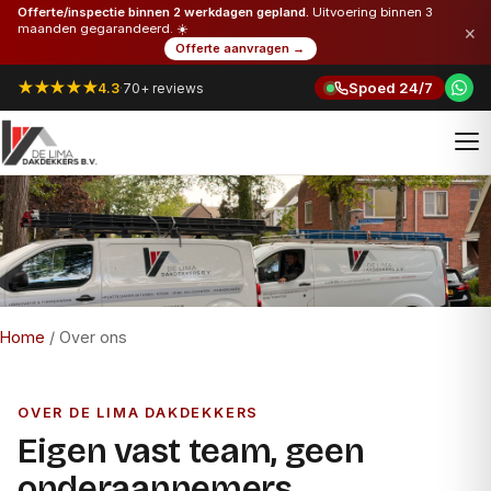
Offerte/inspectie binnen 2 werkdagen gepland.
Uitvoering binnen 3
×
maanden gegarandeerd. ☀️
Offerte aanvragen →
★★★★★
Spoed 24/7
4.3
·
70+ reviews
Home
/
Over ons
OVER DE LIMA DAKDEKKERS
Eigen vast team, geen
onderaannemers