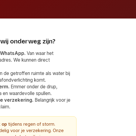
 wij onderweg zijn?
a WhatsApp.
Van waar het
 adres. We kunnen direct
n de getroffen ruimte als water bij
afondverlichting komt.
erm.
Emmer onder de drup,
a en waardevolle spullen.
je verzekering.
Belangrijk voor je
laim.
k op
tijdens regen of storm.
delig voor je verzekering. Onze