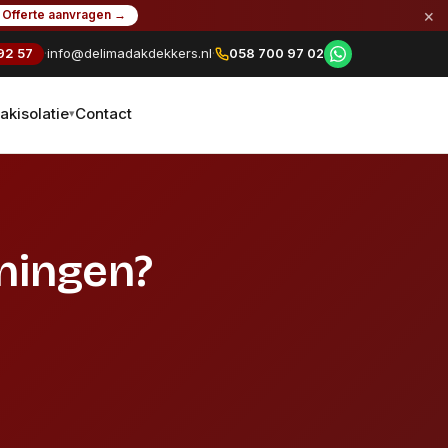
×
Offerte aanvragen →
92 57
·
info@delimadakdekkers.nl
·
058 700 97 02
akisolatie
Contact
▾
oningen?