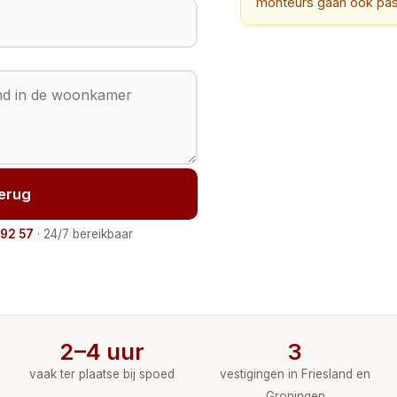
monteurs gaan ook pas e
terug
 92 57
· 24/7 bereikbaar
2–4 uur
3
vaak ter plaatse bij spoed
vestigingen in Friesland en
Groningen