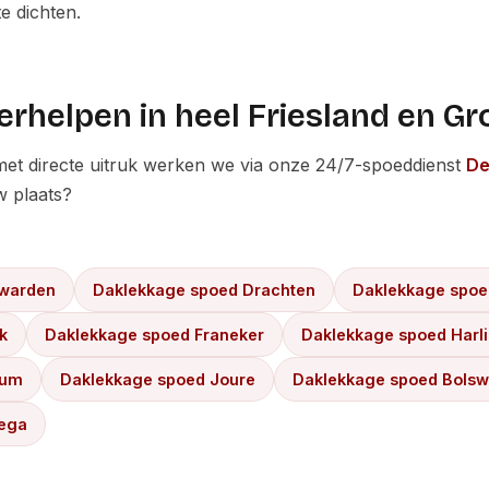
 dichten.
rhelpen in heel Friesland en G
met directe uitruk werken we via onze 24/7-spoeddienst
De
w plaats?
uwarden
Daklekkage spoed Drachten
Daklekkage spoe
k
Daklekkage spoed Franeker
Daklekkage spoed Harl
kum
Daklekkage spoed Joure
Daklekkage spoed Bolsw
ega