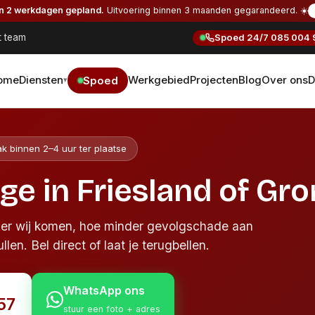
en 2 werkdagen gepland.
Uitvoering binnen 3 maanden gegarandeerd. ☀️
t team
Spoed 24/7
085 004 
ome
Diensten
Werkgebied
Projecten
Blog
Over ons
D
Spoed
▾
ak binnen 2–4 uur ter plaatse
ge in Friesland of Gr
ller wij komen, hoe minder gevolgschade aan
len. Bel direct of laat je terugbellen.
WhatsApp ons
57
stuur een foto + adres