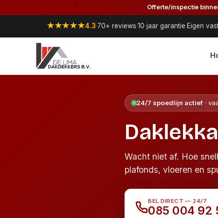
Offerte/inspectie binn
★★★★★
4.3
·
70+ reviews
·
10 jaar garantie
·
Eigen vas
H
24/7 spoedlijn actief
· va
Daklekka
Wacht niet af. Hoe sne
plafonds, vloeren en spul
BEL DIRECT — 24/7
085 004 92 