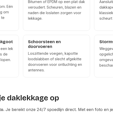
Bitumen of EPDM op een plat dak
Aansluit
om. Eén
veroudert. Scheuren, blazen en
dakkape
eg om
naden die loslaten zorgen voor
klassiek
 te
lekkage.
scheurt 
akgoot
Schoorsteen en
Storm
doorvoeren
 een lek
Weggew
Loszittende voegen, kapotte
gs de
opgelic
loodslabben of slecht afgekitte
 lopen.
omgeval
doorvoeren voor ontluchting en
beschad
antennes.
 je daklekkage op
to.
Je bereikt onze 24/7 spoedlijn direct. Met een foto en 