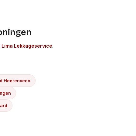
roningen
 Lima Lekkageservice
.
d Heerenveen
ingen
ard